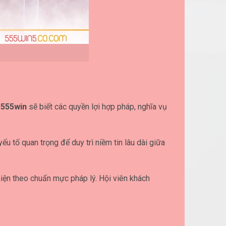
i 555win
sẽ biết các quyền lợi hợp pháp, nghĩa vụ
u tố quan trọng để duy trì niềm tin lâu dài giữa
hiện theo chuẩn mực pháp lý. Hội viên khách