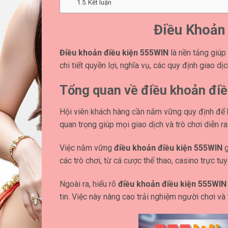
Kết luận
Điều Khoản
Điều khoản điều kiện 555WIN
là nền tảng giúp
chi tiết quyền lợi, nghĩa vụ, các quy định giao d
Tổng quan về điều khoản đi
Hội viên khách hàng cần nắm vững quy định để hi
quan trọng giúp mọi giao dịch và trò chơi diễn r
Việc nắm vững
điều khoản điều kiện 555WIN
g
các trò chơi, từ cá cược thể thao, casino trực tu
Ngoài ra, hiểu rõ
điều khoản điều kiện 555WIN
tin. Việc này nâng cao trải nghiệm người chơi và