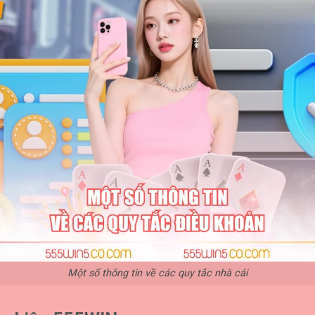
Một số thông tin về các quy tắc nhà cái