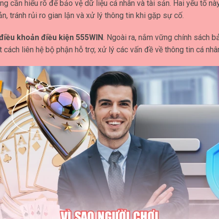
g cần hiểu rõ để bảo vệ dữ liệu cá nhân và tài sản. Hai yếu tố này
n, tránh rủi ro gian lận và xử lý thông tin khi gặp sự cố.
điều khoản điều kiện 555WIN
. Ngoài ra, nắm vững chính sách b
cách liên hệ bộ phận hỗ trợ, xử lý các vấn đề về thông tin cá nhân