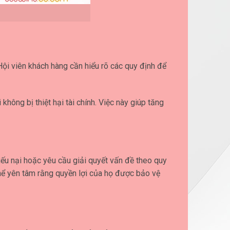
Hội viên khách hàng cần hiểu rõ các quy định để
hông bị thiệt hại tài chính. Việc này giúp tăng
iếu nại hoặc yêu cầu giải quyết vấn đề theo quy
thể yên tâm rằng quyền lợi của họ được bảo vệ