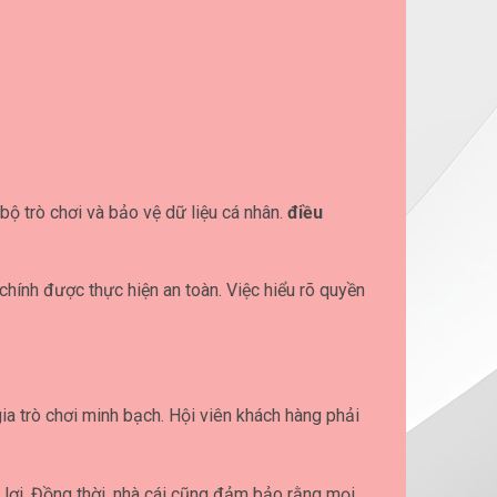
:
ộ trò chơi và bảo vệ dữ liệu cá nhân.
điều
chính được thực hiện an toàn. Việc hiểu rõ quyền
ia trò chơi minh bạch. Hội viên khách hàng phải
 lợi. Đồng thời, nhà cái cũng đảm bảo rằng mọi