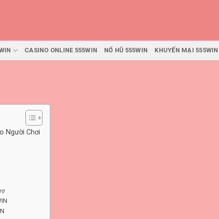
WIN
CASINO ONLINE 555WIN
NỔ HŨ 555WIN
KHUYẾN MẠI 555WIN
o Người Chơi
rợ
WIN
IN