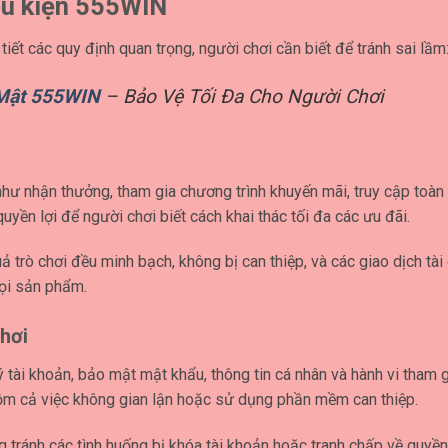
ều kiện 555WIN
tiết các quy định quan trọng, người chơi cần biết để tránh sai lầm
Mật 555WIN
– Bảo Vệ Tối Đa Cho Người Chơi
ư nhận thưởng, tham gia chương trình khuyến mãi, truy cập toàn b
uyền lợi để người chơi biết cách khai thác tối đa các ưu đãi.
rò chơi đều minh bạch, không bị can thiệp, và các giao dịch tài 
mọi sản phẩm.
hơi
 tài khoản, bảo mật mật khẩu, thông tin cá nhân và hành vi tham g
gồm cả việc không gian lận hoặc sử dụng phần mềm can thiệp.
 tránh các tình huống bị khóa tài khoản hoặc tranh chấp về quyền